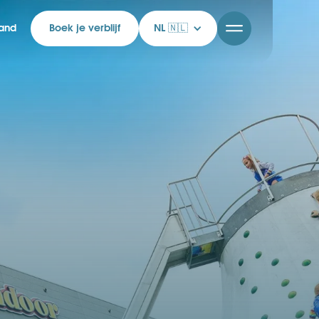
rand
Boek je verblijf
NL 🇳🇱