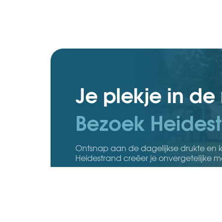
Je plekje in de
Bezoek Heidest
Ontsnap aan de dagelijkse drukte en k
Heidestrand creëer je onvergetelijke 