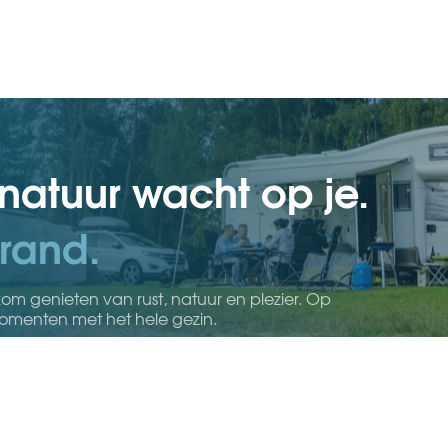
 natuur wacht op je.
rand.
om genieten van rust, natuur en plezier. Op
momenten met het hele gezin.