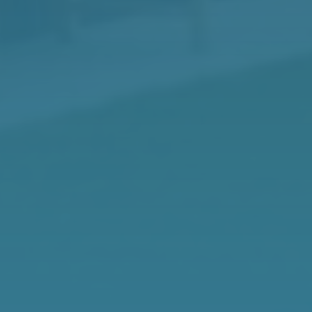
Altijd vakantie
Kindvriendelijk
binnen handbereik,
domein met
het hele jaar door!
speelplekken en
zwemzones
Gezellig
Je eigen caravan of
campinggevoel het
chalet op een vaste
hele seizoen
plek