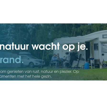
 natuur wacht op je.
rand.
om genieten van rust, natuur en plezier. Op
momenten met het hele gezin.