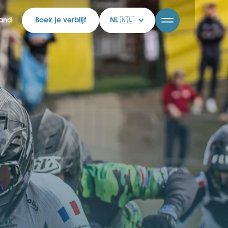
rand
Boek je verblijf
NL 🇳🇱