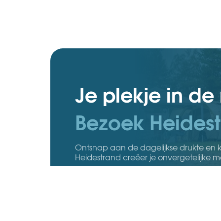
Je plekje in de
Bezoek Heidest
Ontsnap aan de dagelijkse drukte en k
Heidestrand creëer je onvergetelijke 