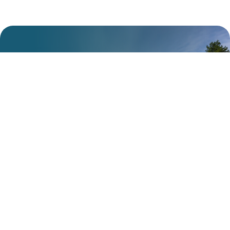
Je plekje in de natuur wacht
op je.
Bezoek Heidestrand.
Ontsnap aan de dagelijkse drukte en kom genieten van
rust, natuur en plezier. Op Heidestrand creëer je
onvergetelijke momenten met het hele gezin.
Boek je verblijf